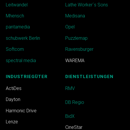
Leitwandel
Lathe Worker´s Sons
Mhensch
Medisana
pantamedia
Opel
schubwerk Berlin
Puzzlemap
Softcom
Ravensburger
spectral media
WAREMA
INDUSTRIEGÜTER
DIENSTLEISTUNGEN
ActiDes
RMV
Dayton
DB Regio
Harmonic Drive
BidX
Lenze
CineStar