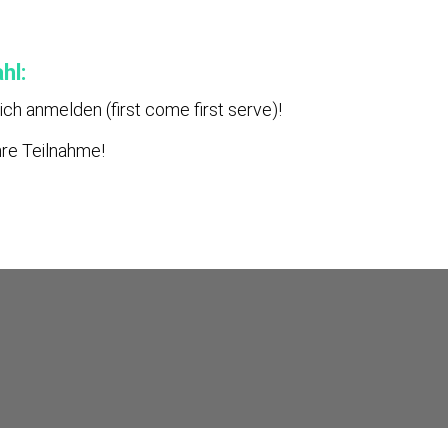
hl:
eich anmelden
(first come first serve)!
hre Teilnahme!