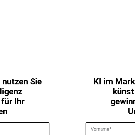
 nutzen Sie
KI im Mark
lligenz
künstl
für Ihr
gewinn
en
U